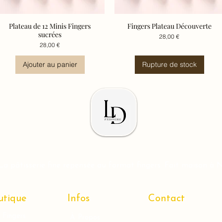
Plateau de 12 Minis Fingers
Fingers Plateau Découverte
Aperçu rapide
Aperçu rapide
sucrées
Prix
28,00 €
Prix
28,00 €
Ajouter au panier
Rupture de stock
La pâtisserie fine repensée au format fingers. Fait maison à 
utique
Infos
Contact
 Fingers
À Propos
06 16 65 65 37