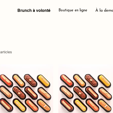
Brunch à volonté
Boutique en ligne
À la dem
 articles